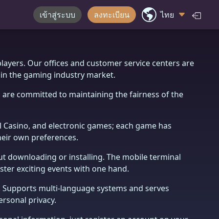
เข้าสู่ระบบ
ลงทะเบียน
ไทย
players. Our offices and customer service centers are
 in the gaming industry market.
 are committed to maintaining the fairness of the
eal Casino, and electronic games; each game has
their own preferences.
ut downloading or installing. The mobile terminal
ster exciting events with one hand.
e. Supports multi-language systems and serves
rsonal privacy.