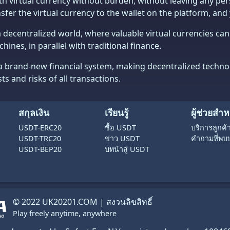
with virtual currency without burden, without leaving any pe
fer the virtual currency to the wallet on the platform, and
 a decentralized world, where valuable virtual currencies ca
hines, in parallel with traditional finance.
a brand-new financial system, making decentralized technolo
ts and risks of all transactions.
สกุลเงิน
เรียนรู้
ผู้ช่วยสำห
USDT-ERC20
ซื้อ USDT
บริการลูกค
USDT-TRC20
ข่าว USDT
คำถามที่พบ
USDT-BEP20
บทนำสู่ USDT
© 2022 UK20201.COM | สงวนลิขสิทธิ์
Play freely anytime, anywhere