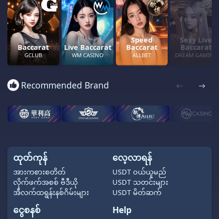
Speed
Sexy Live
Baccarat
Live Baccarat
Baccarat
Baccarat
GCLUB
WM CASINO
ALLBET
DREAM GAMING
Recommended Brand
ထုတ်ကုန်
လေ့လာရန်
အားကစားစတိတ်
USDT ဝယ်ယူမည်
လိုက်ဖက်အစစ် ဗီဒီယို
USDT သတင်းများ
အီလက်ထရွန်းနစ်ဂိမ်းများ
USDT မိတ်ဆက်
ငွေစနစ်
Help