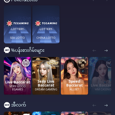
SEA LOTTO
CHINA LOTTO
%ပန်းစားဂိမ်းများ
Sexy Live
Speed
Live Baccarat
Baccarat
Baccarat
Live Baccara
VERY GOOD
EGAMES
DREAM GAMING
ALLBET
WM CASINO
အီလက်